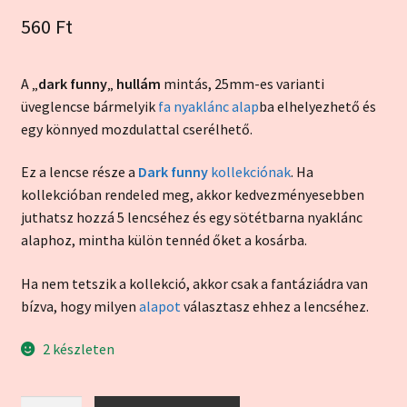
5.00
az 5-ből,
560
Ft
értékelés
alapján
A „
dark funny
„
hullám
mintás, 25mm-es varianti
üveglencse bármelyik
fa nyaklánc alap
ba elhelyezhető és
egy könnyed mozdulattal cserélhető.
Ez a lencse része a
Dark funny
kollekciónak
. Ha
kollekcióban rendeled meg, akkor kedvezményesebben
juthatsz hozzá 5 lencséhez és egy sötétbarna nyaklánc
alaphoz, mintha külön tennéd őket a kosárba.
Ha nem tetszik a kollekció, akkor csak a fantáziádra van
bízva, hogy milyen
alapot
választasz ehhez a lencséhez.
2 készleten
"Dark