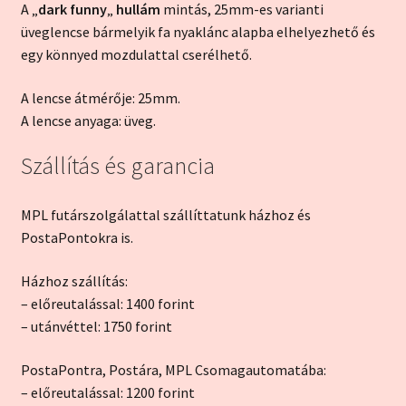
A „
dark funny
„
hullám
mintás, 25mm-es varianti
üveglencse bármelyik fa nyaklánc alapba elhelyezhető és
egy könnyed mozdulattal cserélhető.
A lencse átmérője: 25mm.
A lencse anyaga: üveg.
Szállítás és garancia
MPL futárszolgálattal szállíttatunk házhoz és
PostaPontokra is.
Házhoz szállítás:
– előreutalással: 1400 forint
– utánvéttel: 1750 forint
PostaPontra, Postára, MPL Csomagautomatába:
– előreutalással: 1200 forint