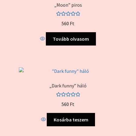
„Moon” piros
Értékelés:
560
Ft
5.00
/ 5
Tovább olvasom
„Dark funny” háló
Értékelés:
560
Ft
5.00
/ 5
Kosárba teszem