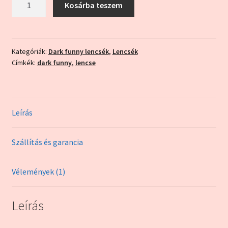
Kosárba teszem
funny"
hullám
mennyiség
Kategóriák:
Dark funny lencsék
,
Lencsék
Címkék:
dark funny
,
lencse
Leírás
Szállítás és garancia
Vélemények (1)
Leírás