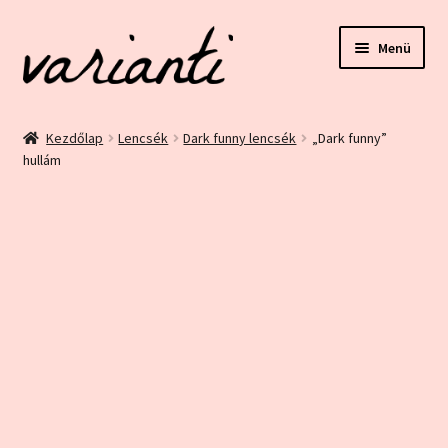
Ugrás
Kilépés
Menü
a
a
navigációhoz
tartalomba
Kezdőlap
Kezdőlap
Lencsék
Dark funny lencsék
„Dark funny”
hullám
ÁSZF és Adatvédelem
Blog
Bolt
Ez egy minta oldal
Fiókom
Home