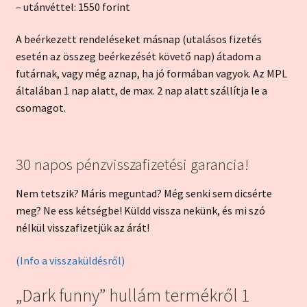
– utánvéttel: 1550 forint
A beérkezett rendeléseket másnap (utalásos fizetés
esetén az összeg beérkezését követő nap) átadom a
futárnak, vagy még aznap, ha jó formában vagyok. Az MPL
általában 1 nap alatt, de max. 2 nap alatt szállítja le a
csomagot.
30 napos pénzvisszafizetési garancia!
Nem tetszik? Máris meguntad? Még senki sem dicsérte
meg? Ne ess kétségbe! Küldd vissza nekünk, és mi szó
nélkül visszafizetjük az árát!
(Info a visszaküldésről)
„Dark funny” hullám
termékről 1