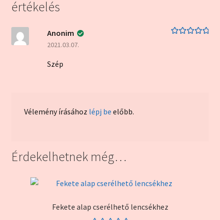
értékelés
Anonim
Értékelés:
5
/
2021.03.07.
5
Szép
Vélemény írásához
lépj be
előbb.
Érdekelhetnek még…
Fekete alap cserélhető lencsékhez