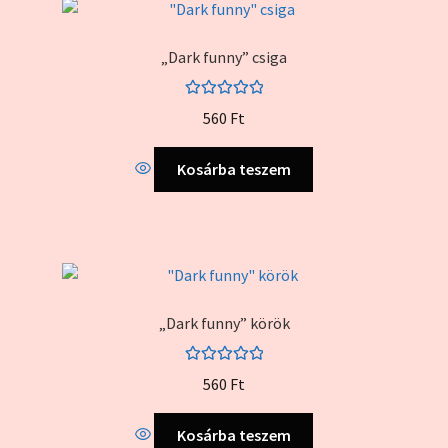
van.
A
„Dark funny” csiga
változatok
a
Értékelés:
termékoldalon
560
Ft
5.00
/ 5
választhatók
ki
Kosárba teszem
„Dark funny” körök
Értékelés:
560
Ft
5.00
/ 5
Kosárba teszem