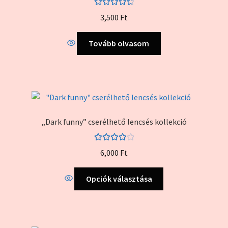
Értékelés:
3,500
Ft
4.83
/ 5
Tovább olvasom
„Dark funny” cserélhető lencsés kollekció
Értékelés:
6,000
Ft
4.00
/ 5
Ennek
Opciók választása
a
terméknek
több
variációja