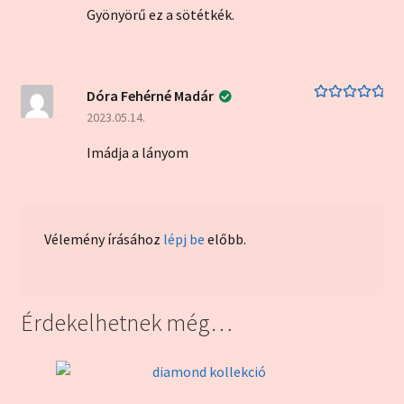
Gyönyörű ez a sötétkék.
Dóra Fehérné Madár
Értékelés:
5
/
2023.05.14.
5
Imádja a lányom
Vélemény írásához
lépj be
előbb.
Érdekelhetnek még…