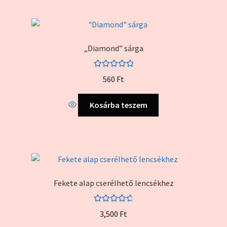
„Diamond” sárga
Értékelés:
560
Ft
5.00
/ 5
Kosárba teszem
Fekete alap cserélhető lencsékhez
Értékelés:
3,500
Ft
4.83
/ 5