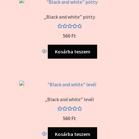
„Black and white” pötty
Értékelés:
560
Ft
5.00
/ 5
Kosárba teszem
„Black and white” levél
Értékelés:
560
Ft
5.00
/ 5
Kosárba teszem