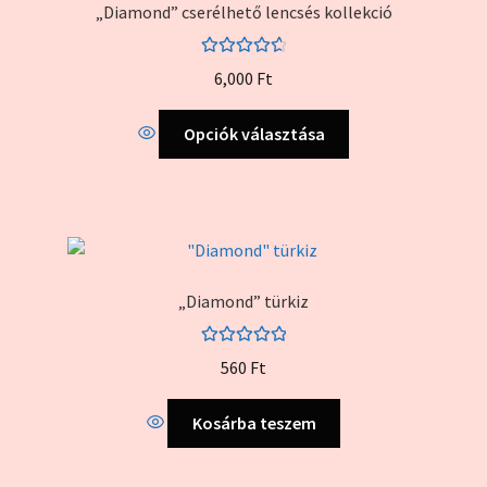
„Diamond” cserélhető lencsés kollekció
Értékelés:
6,000
Ft
4.75
/ 5
Ennek
Opciók választása
a
terméknek
több
variációja
van.
A
„Diamond” türkiz
változatok
a
Értékelés:
termékoldalon
560
Ft
5.00
/ 5
választhatók
ki
Kosárba teszem