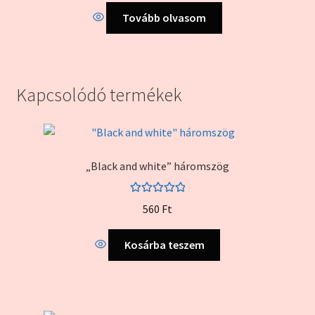
Tovább olvasom
Kapcsolódó termékek
„Black and white” háromszög
Értékelés:
560
Ft
5.00
/ 5
Kosárba teszem