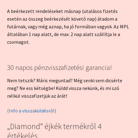
A beérkezett rendeléseket másnap (utalásos fizetés
esetén az összeg beérkezését követő nap) átadom a
futárnak, vagy még aznap, ha jó formában vagyok. Az MPL
általában 1 nap alatt, de max. 2 nap alatt szállítja le a
csomagot.
30 napos pénzvisszafizetési garancia!
Nem tetszik? Máris meguntad? Még senki sem dicsérte
meg? Ne ess kétségbe! Küldd vissza nekünk, és mi szó
nélkül visszafizetjük az árát!
(Info a visszaküldésről)
„Diamond” éjkék
termékről 4
értékelés