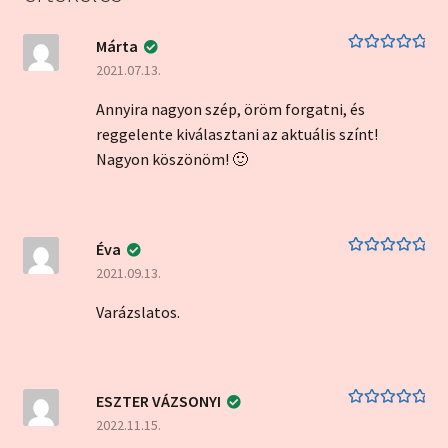
Márta
Értékelés:
5
/
2021.07.13.
5
Annyira nagyon szép, öröm forgatni, és
reggelente kiválasztani az aktuális színt!
Nagyon köszönöm! 🙂
Éva
Értékelés:
5
/
2021.09.13.
5
Varázslatos.
ESZTER VÁZSONYI
Értékelés:
5
/
2022.11.15.
5