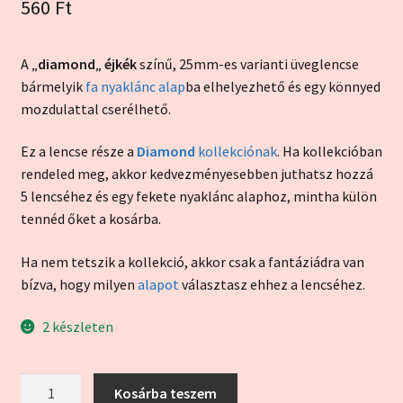
560
Ft
értékelés
alapján
A „
diamond
„
éjkék
színű, 25mm-es varianti üveglencse
bármelyik
fa nyaklánc alap
ba elhelyezhető és egy könnyed
mozdulattal cserélhető.
Ez a lencse része a
Diamond
kollekciónak
. Ha kollekcióban
rendeled meg, akkor kedvezményesebben juthatsz hozzá
5 lencséhez és egy fekete nyaklánc alaphoz, mintha külön
tennéd őket a kosárba.
Ha nem tetszik a kollekció, akkor csak a fantáziádra van
bízva, hogy milyen
alapot
választasz ehhez a lencséhez.
2 készleten
"Diamond"
Kosárba teszem