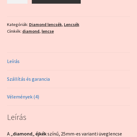
éjkék
mennyiség
Kategóriák:
Diamond lencsék
,
Lencsék
Címkék:
diamond
,
lencse
Leírás
Szállítás és garancia
Vélemények (4)
Leírás
A „
diamond
„
éjkék
színű, 25mm-es varianti üveglencse