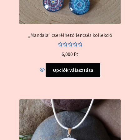
„Mandala” cserélhető lencsés kollekció
Értékelés:
6,000
Ft
4.96
/ 5
Ennek
Opciók választása
a
terméknek
több
variációja
van.
A
változatok
a
termékoldalon