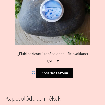
választhatók
ki
„Fluid horizont” fehér alappal (fix nyaklánc)
3,500
Ft
Kosárba teszem
Kapcsolódó termékek