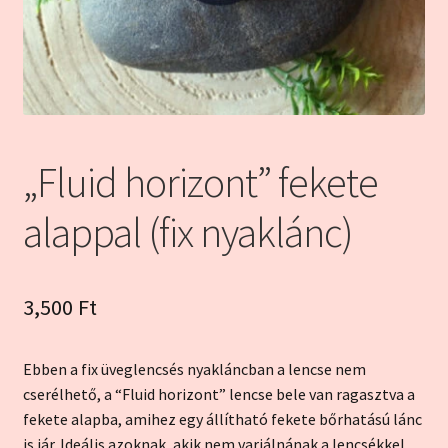
Kapcsolat
Kosár
My account
„Fluid horizont” fekete
Pénztár
alappal (fix nyaklánc)
Szállítás és garancia
3,500
Ft
Ebben a fix üveglencsés nyakláncban a lencse nem
cserélhető, a “Fluid horizont” lencse bele van ragasztva a
fekete alapba, amihez egy állítható fekete bőrhatású lánc
is jár. Ideális azoknak, akik nem variálnának a lencsékkel,