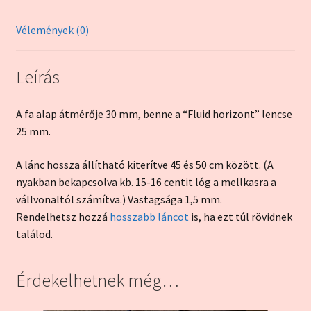
Vélemények (0)
Leírás
A fa alap átmérője 30 mm, benne a “Fluid horizont” lencse
25 mm.
A lánc hossza állítható kiterítve 45 és 50 cm között. (A
nyakban bekapcsolva kb. 15-16 centit lóg a mellkasra a
vállvonaltól számítva.) Vastagsága 1,5 mm.
Rendelhetsz hozzá
hosszabb láncot
is, ha ezt túl rövidnek
találod.
Érdekelhetnek még…