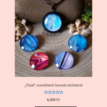
„Fluid” cserélhető lencsés kollekció
Értékelés:
6,000
Ft
5.00
/ 5