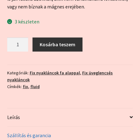
vagy nem bíznak a mágnes erejében.
3 készleten
"Fluid
Kosárba teszem
horizont"
fekete
alappal
(fix
Kategóriák:
Fix nyakláncok fa alappal
,
Fix üveglencsés
nyakláncok
nyaklánc)
Címkék:
fix
,
fluid
mennyiség
Leírás
Szállítás és garancia