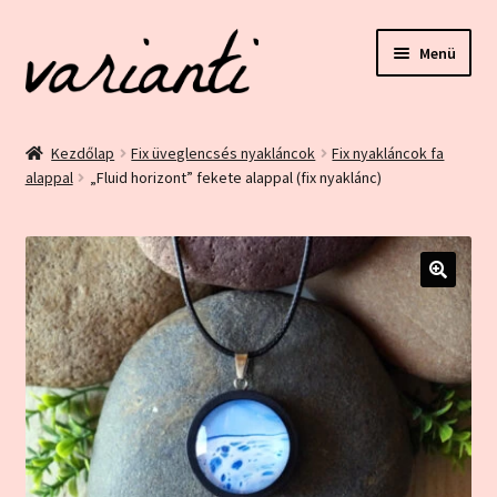
Ugrás
Kilépés
Menü
a
a
navigációhoz
tartalomba
Kezdőlap
Kezdőlap
Fix üveglencsés nyakláncok
Fix nyakláncok fa
alappal
„Fluid horizont” fekete alappal (fix nyaklánc)
ÁSZF és Adatvédelem
Blog
Bolt
🔍
Ez egy minta oldal
Fiókom
Home