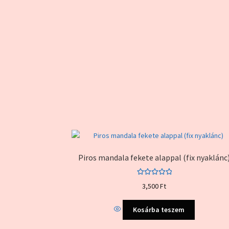
változato
a
termékol
választha
ki
Piros mandala fekete alappal (fix nyaklánc
Értékelés:
3,500
Ft
5.00
/ 5
Kosárba teszem