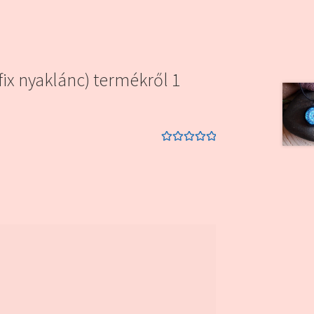
ix nyaklánc)
termékről 1
Értékelés:
5
/
5