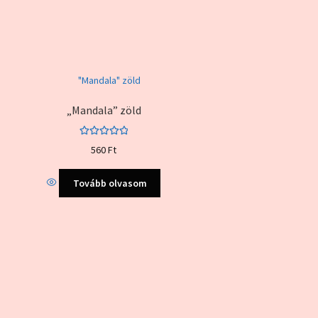
„Mandala” zöld
Értékelés:
560
Ft
5.00
/ 5
Tovább olvasom