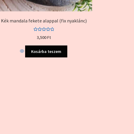
Kék mandala fekete alappal (fix nyaklánc)
Értékelés:
3,500
Ft
5.00
/ 5
Kosárba teszem