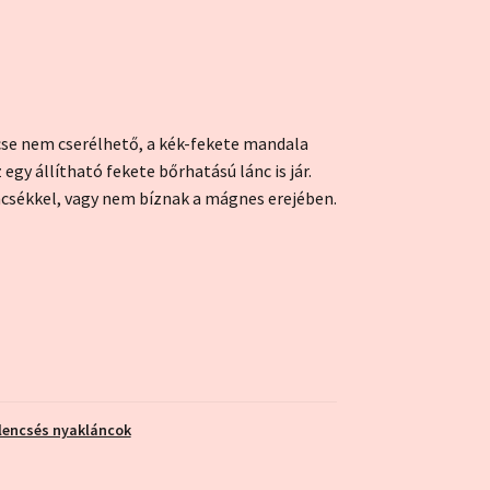
cse nem cserélhető, a kék-fekete mandala
egy állítható fekete bőrhatású lánc is jár.
encsékkel, vagy nem bíznak a mágnes erejében.
lencsés nyakláncok