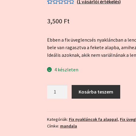
(
1
vásárlói értékelés)
Értékelés
1
5.00
az 5-ből,
3,500
Ft
értékelés
alapján
Ebben a fix üveglencsés nyakláncban a len
bele van ragasztva a fekete alapba, amihez 
Ideális azoknak, akik nem variálnának a l
4 készleten
Kék-
Kosárba teszem
fekete
mandala
fekete
alappal
Kategóriák:
Fix nyakláncok fa alappal
,
Fix üveg
Címke:
mandala
(fix
nyaklánc)