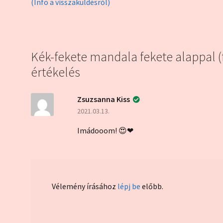
(Info a visszaküldésről)
Kék-fekete mandala fekete alappal (f
értékelés
Zsuzsanna Kiss
2021.03.13.
Imádooom! 😍❤
Vélemény írásához
lépj be
előbb.