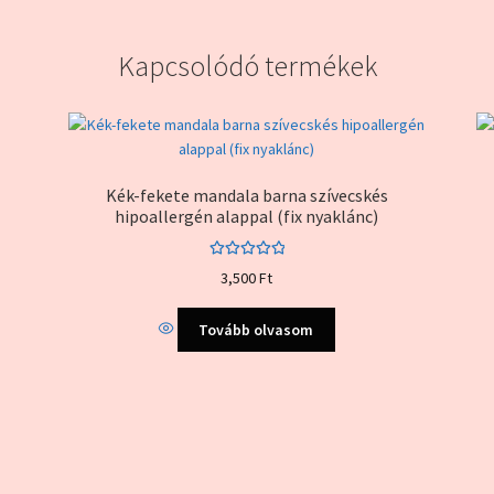
Kapcsolódó termékek
Kék-fekete mandala barna szívecskés
hipoallergén alappal (fix nyaklánc)
Értékelés:
3,500
Ft
5.00
/ 5
Tovább olvasom