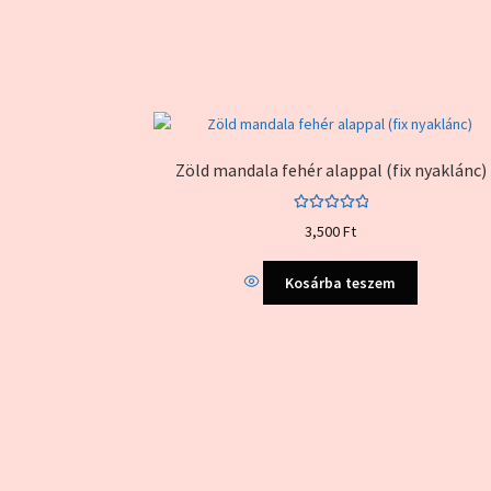
Zöld mandala fehér alappal (fix nyaklánc)
Értékelés:
3,500
Ft
5.00
/ 5
Kosárba teszem