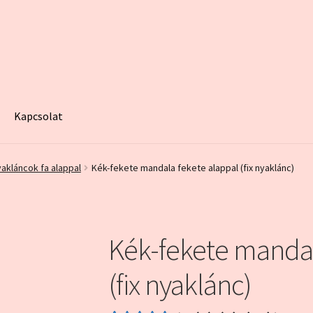
Kapcsolat
egy minta oldal
Fiókom
Home
Kapcsolat
Kosár
My account
Pénzt
yakláncok fa alappal
Kék-fekete mandala fekete alappal (fix nyaklánc)
Kék-fekete mandal
(fix nyaklánc)