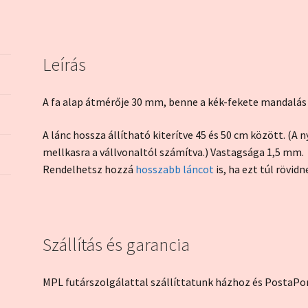
mennyiség
Leírás
A fa alap átmérője 30 mm, benne a kék-fekete mandalás
A lánc hossza állítható kiterítve 45 és 50 cm között. (A 
mellkasra a vállvonaltól számítva.) Vastagsága 1,5 mm.
Rendelhetsz hozzá
hosszabb láncot
is, ha ezt túl rövidn
Szállítás és garancia
MPL futárszolgálattal szállíttatunk házhoz és PostaPon