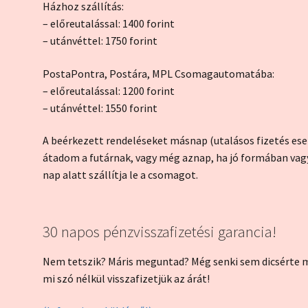
Házhoz szállítás:
– előreutalással: 1400 forint
– utánvéttel: 1750 forint
PostaPontra, Postára, MPL Csomagautomatába:
– előreutalással: 1200 forint
– utánvéttel: 1550 forint
A beérkezett rendeléseket másnap (utalásos fizetés es
átadom a futárnak, vagy még aznap, ha jó formában vagy
nap alatt szállítja le a csomagot.
30 napos pénzvisszafizetési garancia!
Nem tetszik? Máris meguntad? Még senki sem dicsérte me
mi szó nélkül visszafizetjük az árát!