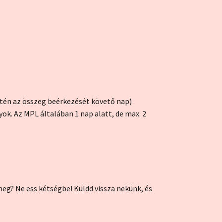
etén az összeg beérkezését követő nap)
ok. Az MPL általában 1 nap alatt, de max. 2
g? Ne ess kétségbe! Küldd vissza nekünk, és