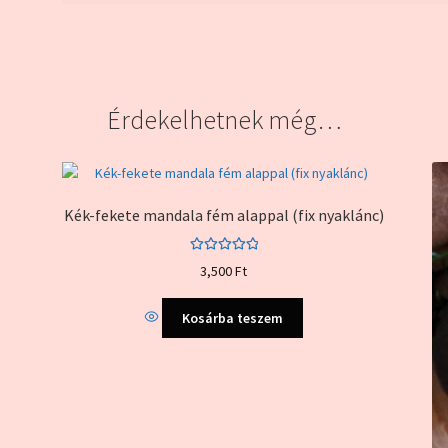
Érdekelhetnek még…
Kék-fekete mandala fém alappal (fix nyaklánc)
Értékelés:
3,500
Ft
5.00
/ 5
Kosárba teszem
k