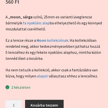
560
Ft
értékelés
alapján
A „
moon
„
sárga
színű, 25mm-es varianti üveglencse
bármelyik
fa nyaklánc alap
ba elhelyezhető és egy könnyed
mozdulattal cserélhető.
Ez a lencse része a
Moon
kollekciónak
. Ha kollekcióban
rendeled meg, akkor kedvezményesebben juthatsz hozzá
5 lencséhez és egy fekete nyaklánc alaphoz, mintha külön
tennéd őket a kosárba.
Ha nem tetszik a kollekció, akkor csak a fantáziádra van
bízva, hogy milyen
alapot
választasz ehhez a lencséhez.
2 készleten
"Moon"
Kosárba teszem