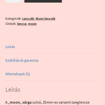
sárga
mennyiség
Kategóriák:
Lencsék
,
Moon lencsék
Címkék:
lencse
,
moon
Leírás
Szállítás és garancia
Vélemények (5)
Leírás
A „
moon
„
sárga
színű, 25mm-es varianti üveglencse