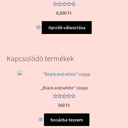
Értékelés:
6,000
Ft
5.00
/ 5
Ennek
Opciók választása
a
terméknek
több
variációja
Kapcsolódó termékek
van.
A
változatok
a
„Black and white” csepp
termékoldalon
választhatók
ki
Értékelés:
560
Ft
5.00
/ 5
Kosárba teszem