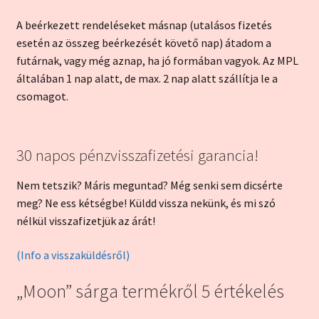
A beérkezett rendeléseket másnap (utalásos fizetés
esetén az összeg beérkezését követő nap) átadom a
futárnak, vagy még aznap, ha jó formában vagyok. Az MPL
általában 1 nap alatt, de max. 2 nap alatt szállítja le a
csomagot.
30 napos pénzvisszafizetési garancia!
Nem tetszik? Máris meguntad? Még senki sem dicsérte
meg? Ne ess kétségbe! Küldd vissza nekünk, és mi szó
nélkül visszafizetjük az árát!
(Info a visszaküldésről)
„Moon” sárga
termékről 5 értékelés