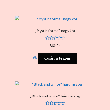
„Mystic forms” nagy kör
Értékelés:
560
Ft
4.50
/ 5
Kosárba teszem
„Black and white” háromszög
Értékelés: