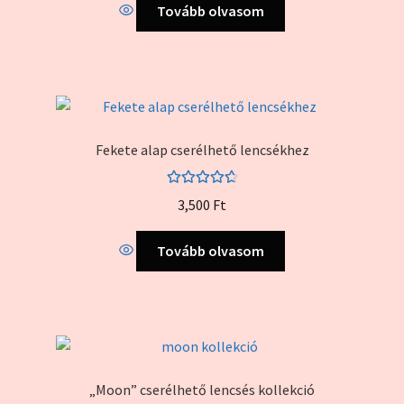
Tovább olvasom
Fekete alap cserélhető lencsékhez
Értékelés:
3,500
Ft
4.83
/ 5
Tovább olvasom
„Moon” cserélhető lencsés kollekció