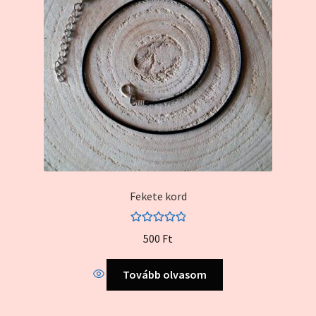
Kapcsolat
Kosár
My account
Pénztár
Szállítás és garancia
Fekete kord
Értékelés:
500
Ft
5.00
/ 5
Tovább olvasom