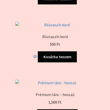
Rózsaszín kord
500
Ft
Kosárba teszem
Prémium lánc – hosszú
1,500
Ft