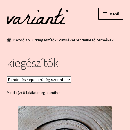
Ugrás
Kilépés
Menü
a
a
navigációhoz
tartalomba
Kezdőlap
Kezdőlap
“kiegészítők” címkével rendelkező termékek
ÁSZF és Adatvédelem
kiegészítők
Blog
Bolt
Sorted
Mind a(z) 8 találat megjelenítve
Ez egy minta oldal
by
popularity
Fiókom
Home