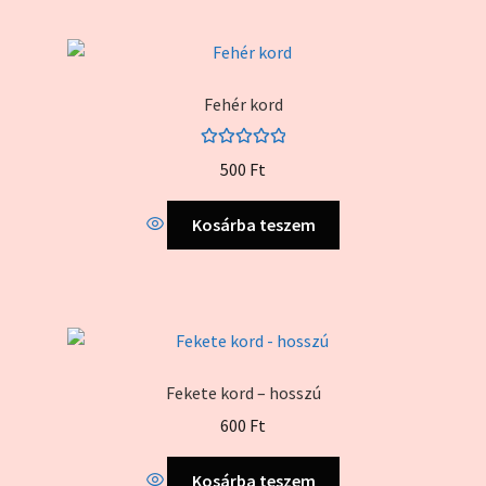
Fehér kord
Értékelés:
500
Ft
5.00
/ 5
Kosárba teszem
Fekete kord – hosszú
600
Ft
Kosárba teszem