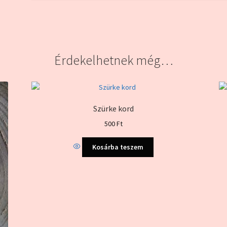
Érdekelhetnek még…
Szürke kord
500
Ft
Kosárba teszem