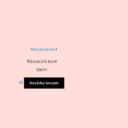
Rózsaszín kord
500
Ft
Kosárba teszem