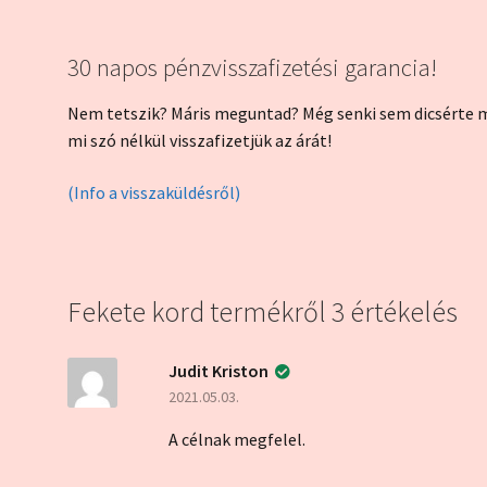
30 napos pénzvisszafizetési garancia!
Nem tetszik? Máris meguntad? Még senki sem dicsérte me
mi szó nélkül visszafizetjük az árát!
(Info a visszaküldésről)
Fekete kord
termékről 3 értékelés
Judit Kriston
2021.05.03.
A célnak megfelel.