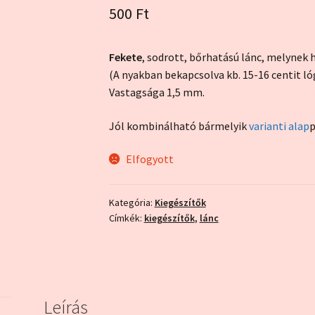
5.00
az 5-ből,
500
Ft
értékelés
alapján
Fekete
, sodrott, bőrhatású lánc, melynek h
(A nyakban bekapcsolva kb. 15-16 centit ló
Vastagsága 1,5 mm.
Jól kombinálható bármelyik
varianti alap
p
Elfogyott
Kategória:
Kiegészítők
Címkék:
kiegészítők
,
lánc
Leírás