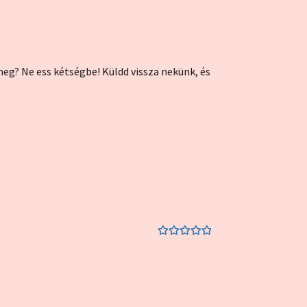
g? Ne ess kétségbe! Küldd vissza nekünk, és
Értékelés:
5
/
5