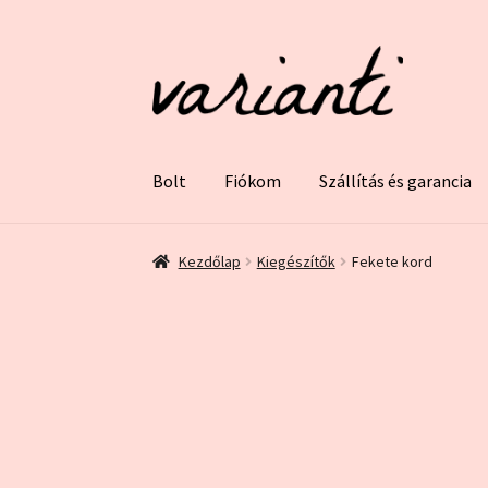
Ugrás
Kilépés
a
a
navigációhoz
tartalomba
Bolt
Fiókom
Szállítás és garancia
Kezdőlap
ÁSZF és Adatvédelem
Blog
Bolt
Ez 
Kezdőlap
Kiegészítők
Fekete kord
Szállítás és garancia