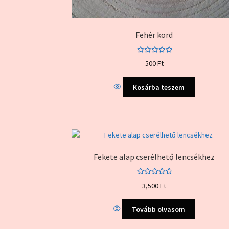
Fehér kord
Értékelés:
500
Ft
5.00
/ 5
Kosárba teszem
Fekete alap cserélhető lencsékhez
Értékelés:
3,500
Ft
4.83
/ 5
Tovább olvasom