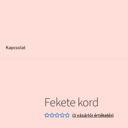
Kapcsolat
egy minta oldal
Fiókom
Home
Kapcsolat
Kosár
My account
Pénzt
Fekete kord
(
3
vásárlói értékelés)
Értékelés
3