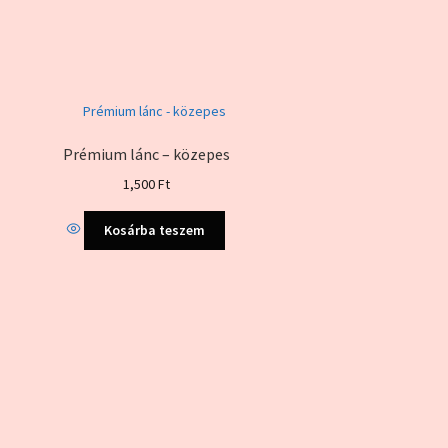
Prémium lánc – közepes
1,500
Ft
Kosárba teszem