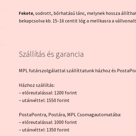
Fekete
, sodrott, bőrhatású lánc, melynek hossza állítha
bekapcsolva kb. 15-16 centit lóg a mellkasra a vállvona
Szállítás és garancia
MPL futárszolgálattal szállíttatunk házhoz és PostaPon
Házhoz szállítás:
– előreutalással: 1200 forint
– utánvéttel: 1550 forint
PostaPontra, Postára, MPL Csomagautomatába:
– előreutalással: 1000 forint
– utánvéttel: 1350 forint