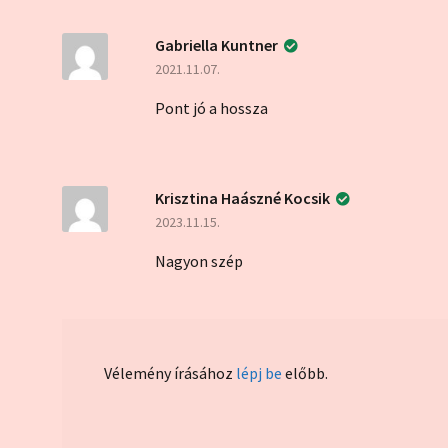
Gabriella Kuntner
2021.11.07.
Pont jó a hossza
Krisztina Haászné Kocsik
2023.11.15.
Nagyon szép
Vélemény írásához
lépj be
előbb.