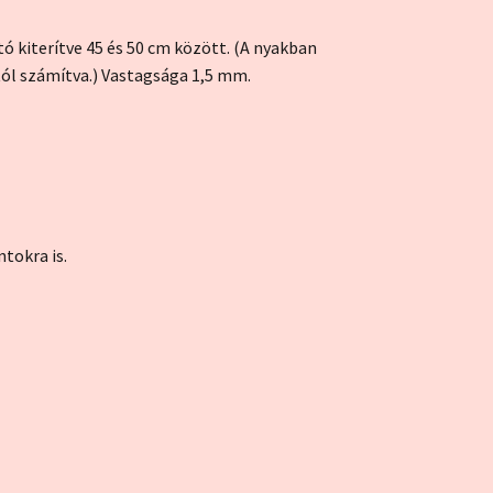
tó kiterítve 45 és 50 cm között. (A nyakban
ltól számítva.) Vastagsága 1,5 mm.
tokra is.