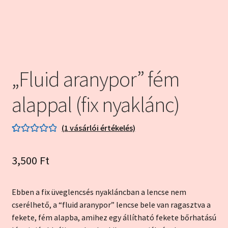
Kapcsolat
Kosár
„Fluid aranypor” fém
My account
alappal (fix nyaklánc)
Pénztár
Szállítás és garancia
(
1
vásárlói értékelés)
Értékelés
1
5.00
az 5-ből,
3,500
Ft
értékelés
alapján
Ebben a fix üveglencsés nyakláncban a lencse nem
cserélhető, a “fluid aranypor” lencse bele van ragasztva a
fekete, fém alapba, amihez egy állítható fekete bőrhatású