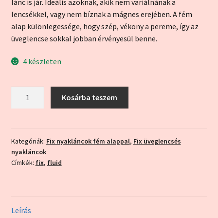
lánc is jár. Ideális azoknak, akik nem variálnának a
lencsékkel, vagy nem bíznak a mágnes erejében. A fém
alap különlegessége, hogy szép, vékony a pereme, így az
üveglencse sokkal jobban érvényesül benne.
4 készleten
"Fluid
Kosárba teszem
aranypor"
fém
alappal
(fix
Kategóriák:
Fix nyakláncok fém alappal
,
Fix üveglencsés
nyakláncok
nyaklánc)
Címkék:
fix
,
fluid
mennyiség
Leírás