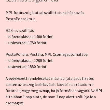
MPL futárszolgálattal szállíttatunk házhoz és
PostaPontokra is.
Házhoz szállítás:
– előreutalással: 1400 forint
– utánvéttel: 1750 forint
PostaPontra, Postára, MPL Csomagautomatába:
– előreutalással: 1200 forint
– utánvéttel: 1550 forint
A beérkezett rendeléseket másnap (utalásos fizetés
esetén az összeg beérkezését követő nap) átadom a
futárnak, vagy még aznap, ha jó formában vagyok. Az MPL
általában 1 nap alatt, de max. 2 nap alatt szállítja le a
csomagot.