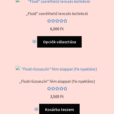
„Fluid” cserélhető lencsés kollekció
Értékelés:
6,000
Ft
5.00
/ 5
Ennek
Opciók választása
a
terméknek
több
variációja
van.
A
„Fluid rózsaszín” fém alappal (fix nyaklánc)
változatok
a
Értékelés:
termékoldalon
3,500
Ft
5.00
/ 5
választhatók
ki
Kosárba teszem