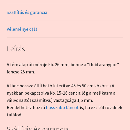
Szállítás és garancia
Vélemények (1)
Leírás
A fém alap átmérője kb. 26 mm, benne a “fluid aranypor”
lencse 25 mm.
A lánc hossza állítható kiterítve 45 és 50 cm között. (A
nyakban bekapcsolva kb. 15-16 centit lóg a mellkasra a
vállvonaltól számítva.) Vastagsága 1,5 mm.
Rendelhetsz hozzá
hosszabb láncot
is, ha ezt túl rövidnek
találod.
Szállítás és garancia