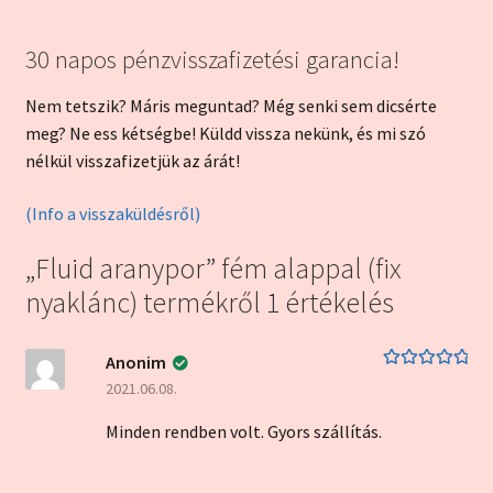
30 napos pénzvisszafizetési garancia!
Nem tetszik? Máris meguntad? Még senki sem dicsérte
meg? Ne ess kétségbe! Küldd vissza nekünk, és mi szó
nélkül visszafizetjük az árát!
(Info a visszaküldésről)
„Fluid aranypor” fém alappal (fix
nyaklánc)
termékről 1 értékelés
Anonim
Értékelés:
5
/
2021.06.08.
5
Minden rendben volt. Gyors szállítás.