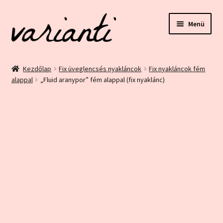
Ugrás
Kilépés
Menü
a
a
navigációhoz
tartalomba
Kezdőlap
Kezdőlap
Fix üveglencsés nyakláncok
Fix nyakláncok fém
alappal
„Fluid aranypor” fém alappal (fix nyaklánc)
ÁSZF és Adatvédelem
Blog
Bolt
Ez egy minta oldal
Fiókom
Home