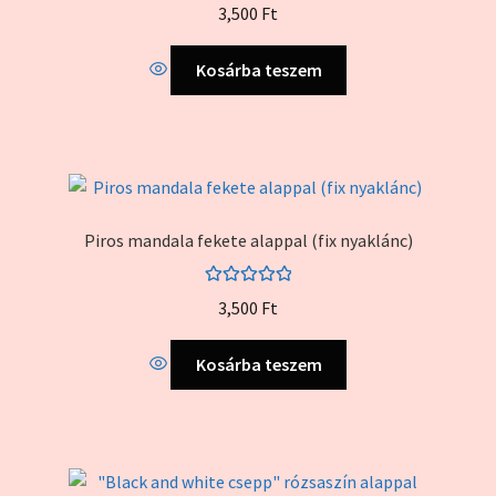
3,500
Ft
Kosárba teszem
Piros mandala fekete alappal (fix nyaklánc)
Értékelés:
3,500
Ft
5.00
/ 5
Kosárba teszem