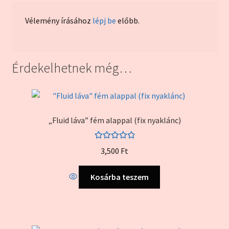
Vélemény írásához
lépj be
előbb.
Érdekelhetnek még…
„Fluid láva” fém alappal (fix nyaklánc)
Értékelés:
3,500
Ft
5.00
/ 5
Kosárba teszem