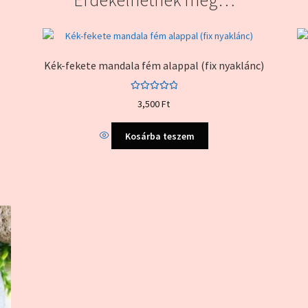
Kék-fekete mandala fém alappal (fix nyaklánc)
Értékelés:
3,500
Ft
5.00
/ 5
Kosárba teszem
k
k
dalon
tók