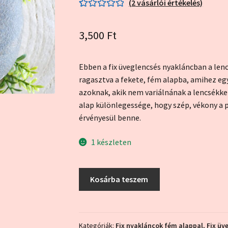
(
2
vásárlói értékelés)
Értékelés
2
5.00
az 5-ből,
3,500
Ft
értékelés
alapján
Ebben a fix üveglencsés nyakláncban a len
ragasztva a fekete, fém alapba, amihez egy 
azoknak, akik nem variálnának a lencsékke
alap különlegessége, hogy szép, vékony a 
érvényesül benne.
1 készleten
Kék
Kosárba teszem
mandala
fém
alappal
(fix
Kategóriák:
Fix nyakláncok fém alappal
,
Fix üv