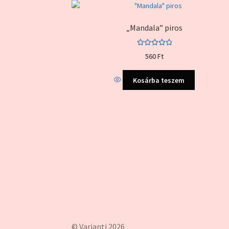
„Mandala” piros
Értékelés:
560
Ft
5.00
/ 5
Kosárba teszem
© Varianti 2026