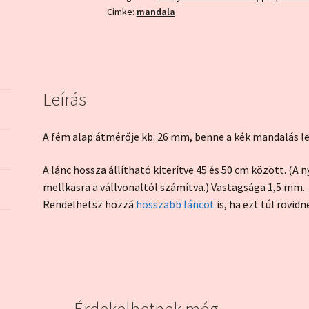
Címke:
mandala
nyaklánc)
mennyiség
Leírás
A fém alap átmérője kb. 26 mm, benne a kék mandalás l
A lánc hossza állítható kiterítve 45 és 50 cm között. (A 
mellkasra a vállvonaltól számítva.) Vastagsága 1,5 mm.
Rendelhetsz hozzá
hosszabb láncot
is, ha ezt túl rövidn
Érdekelhetnek még…