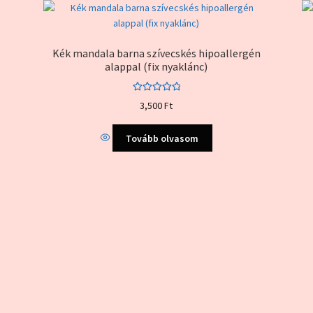
Kék mandala barna szívecskés hipoallergén
alappal (fix nyaklánc)
Értékelés:
3,500
Ft
5.00
/ 5
Tovább olvasom