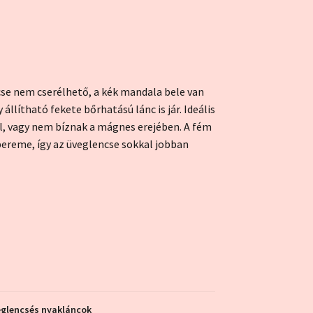
cse nem cserélhető, a kék mandala bele van
állítható fekete bőrhatású lánc is jár. Ideális
l, vagy nem bíznak a mágnes erejében. A fém
pereme, így az üveglencse sokkal jobban
eglencsés nyakláncok