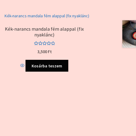
Kék-narancs mandala fém alappal (fix
nyaklánc)
Értékelés:
3,500
Ft
5.00
/ 5
Kosárba teszem