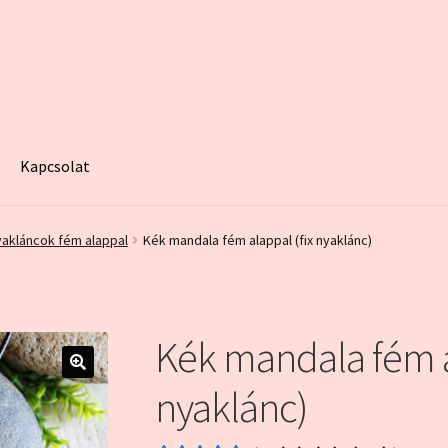
Kapcsolat
egy minta oldal
Fiókom
Home
Kapcsolat
Kosár
My account
Pénzt
yakláncok fém alappal
Kék mandala fém alappal (fix nyaklánc)
Kék mandala fém a
🔍
nyaklánc)