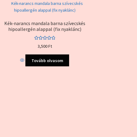
Kék-narancs mandala barna szívecskés
hipoallergén alappal (fix nyaklánc)
Értékelés:
3,500
Ft
5.00
/ 5
Tovább olvasom