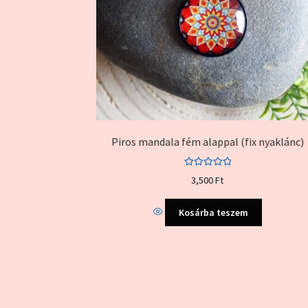
Piros mandala fém alappal (fix nyaklánc)
Értékelés:
3,500
Ft
5.00
/ 5
Kosárba teszem