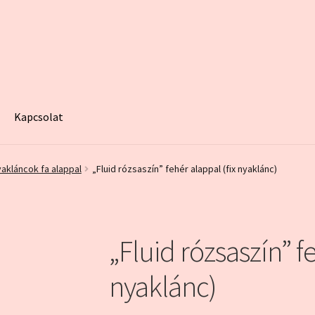
Kapcsolat
egy minta oldal
Fiókom
Home
Kapcsolat
Kosár
My account
Pénzt
yakláncok fa alappal
„Fluid rózsaszín” fehér alappal (fix nyaklánc)
„Fluid rózsaszín” fe
nyaklánc)