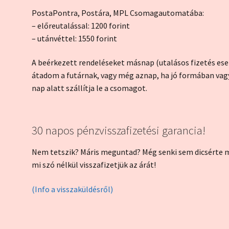
PostaPontra, Postára, MPL Csomagautomatába:
– előreutalással: 1200 forint
– utánvéttel: 1550 forint
A beérkezett rendeléseket másnap (utalásos fizetés es
átadom a futárnak, vagy még aznap, ha jó formában vagy
nap alatt szállítja le a csomagot.
30 napos pénzvisszafizetési garancia!
Nem tetszik? Máris meguntad? Még senki sem dicsérte me
mi szó nélkül visszafizetjük az árát!
(Info a visszaküldésről)