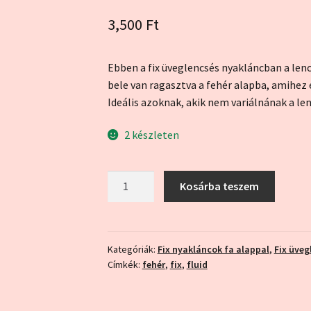
3,500
Ft
Ebben a fix üveglencsés nyakláncban a lenc
bele van ragasztva a fehér alapba, amihez e
Ideális azoknak, akik nem variálnának a l
2 készleten
"Fluid
Kosárba teszem
rózsaszín"
fehér
alappal
(fix
Kategóriák:
Fix nyakláncok fa alappal
,
Fix üveg
Címkék:
fehér
,
fix
,
fluid
nyaklánc)
mennyiség