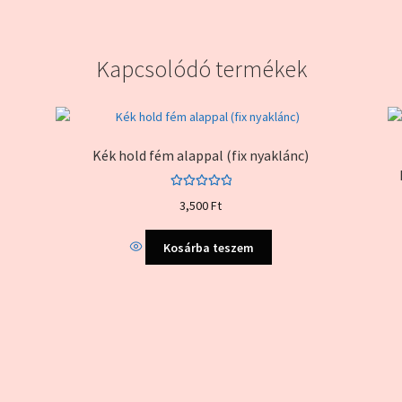
Kapcsolódó termékek
Kék hold fém alappal (fix nyaklánc)
Értékelés:
3,500
Ft
5.00
/ 5
Kosárba teszem