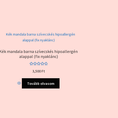
Kék mandala barna szívecskés hipoallergén
alappal (fix nyaklánc)
Értékelés:
3,500
Ft
5.00
/ 5
Tovább olvasom