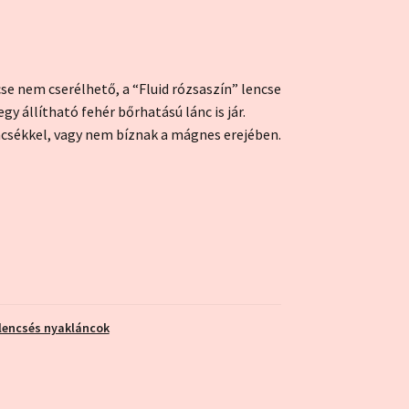
se nem cserélhető, a “Fluid rózsaszín” lencse
gy állítható fehér bőrhatású lánc is jár.
encsékkel, vagy nem bíznak a mágnes erejében.
lencsés nyakláncok