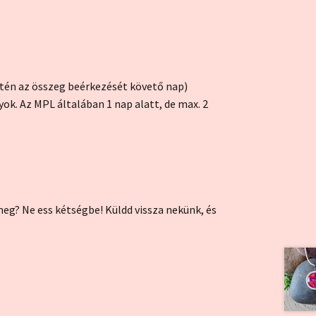
etén az összeg beérkezését követő nap)
ok. Az MPL általában 1 nap alatt, de max. 2
g? Ne ess kétségbe! Küldd vissza nekünk, és