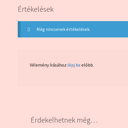
Értékelések
Még nincsenek értékelések.
Vélemény írásához
lépj be
előbb.
Érdekelhetnek még…