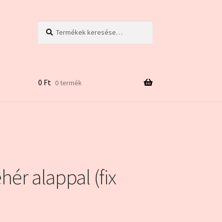
Keresés
Keresés
a
következőre:
0
Ft
0 termék
ár
hér alappal (fix