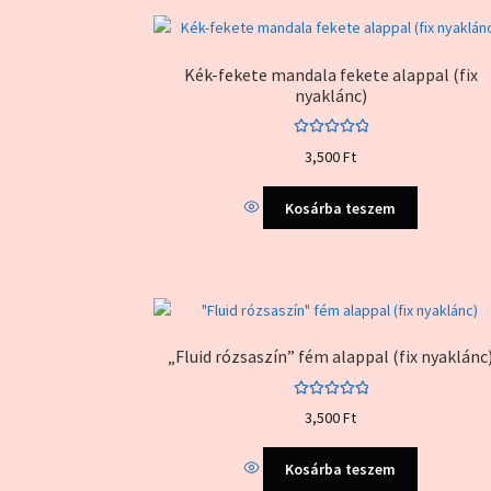
Kék-fekete mandala fekete alappal (fix
nyaklánc)
Értékelés:
3,500
Ft
5.00
/ 5
Kosárba teszem
„Fluid rózsaszín” fém alappal (fix nyaklánc
Értékelés:
3,500
Ft
5.00
/ 5
Kosárba teszem