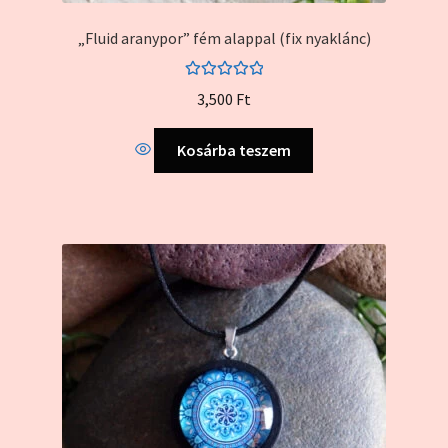
„Fluid aranypor” fém alappal (fix nyaklánc)
Értékelés:
3,500
Ft
5.00
/ 5
Kosárba teszem