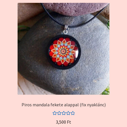
Piros mandala fekete alappal (fix nyaklánc)
Értékelés:
3,500
Ft
5.00
/ 5