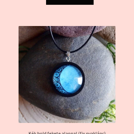
Kék hold fekete alappal (fix nyaklánc)