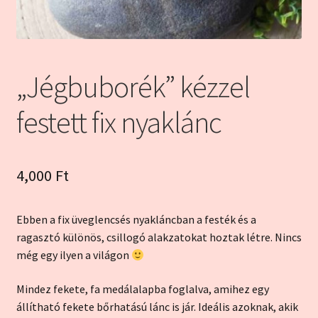
Kapcsolat
Kosár
„Jégbuborék” kézzel
My account
festett fix nyaklánc
Pénztár
4,000
Ft
Szállítás és garancia
Ebben a fix üveglencsés nyakláncban a festék és a
ragasztó különös, csillogó alakzatokat hoztak létre. Nincs
még egy ilyen a világon
Mindez fekete, fa medálalapba foglalva, amihez egy
állítható fekete bőrhatású lánc is jár. Ideális azoknak, akik