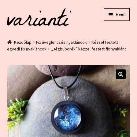
Ugrás
Kilépés
Menü
a
a
navigációhoz
tartalomba
Kezdőlap
Kezdőlap
Fix üveglencsés nyakláncok
Kézzel festett
egyedi fix nyakláncok
„Jégbuborék” kézzel festett fix nyaklánc
ÁSZF és Adatvédelem
Blog
Bolt
🔍
Ez egy minta oldal
Fiókom
Home