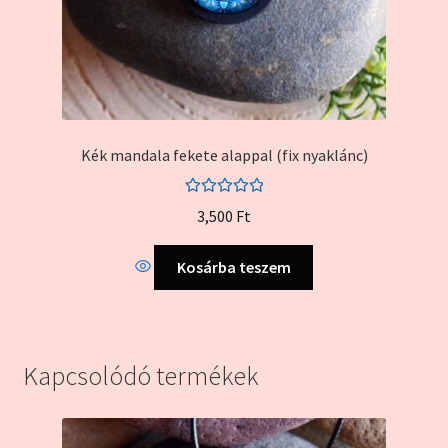
Kék mandala fekete alappal (fix nyaklánc)
Értékelés:
3,500
Ft
5.00
/ 5
Kosárba teszem
Kapcsolódó termékek