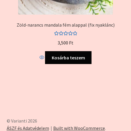
Zöld-narancs mandala fém alappal (fix nyaklánc)
Értékelés:
3,500
Ft
5.00
/ 5
Kosárba teszem
© Varianti 2026
ÁSZF és Adatvédelem
Built with WooCommerce
.