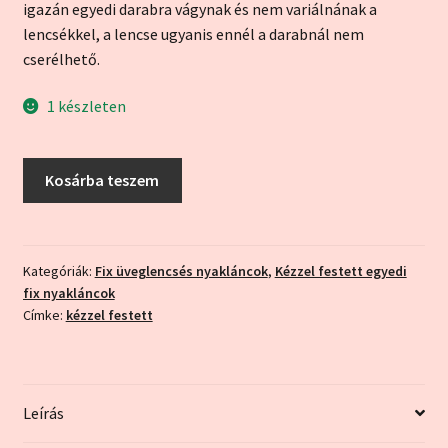
igazán egyedi darabra vágynak és nem variálnának a
lencsékkel, a lencse ugyanis ennél a darabnál nem
cserélhető.
1 készleten
"Jégbuborék"
Kosárba teszem
kézzel
festett
fix
nyaklánc
Kategóriák:
Fix üveglencsés nyakláncok
,
Kézzel festett egyedi
fix nyakláncok
mennyiség
Címke:
kézzel festett
Leírás