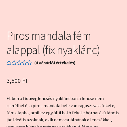
Kapcsolat
Kosár
Piros mandala fém
My account
alappal (fix nyaklánc)
Pénztár
(
4
vásárlói értékelés)
Szállítás és garancia
Értékelés
4
5.00
az 5-ből,
3,500
Ft
értékelés
alapján
Ebben a fix üveglencsés nyakláncban a lencse nem
cserélhető, a piros mandala bele van ragasztva a fekete,
fém alapba, amihez egy állítható fekete bőrhatású lánc is
jár. Ideális azoknak, akik nem variálnának a lencsékkel,
vagy nem bíznak a mágnes erejében. A fém alap