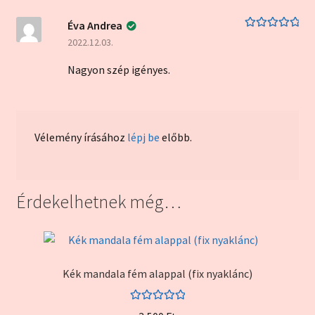
Éva Andrea
Értékelés:
5
/
2022.12.03.
5
Nagyon szép igényes.
Vélemény írásához
lépj be
előbb.
Érdekelhetnek még…
Kék mandala fém alappal (fix nyaklánc)
Értékelés: