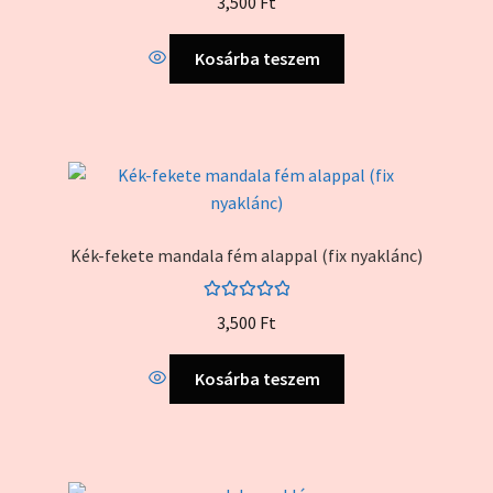
3,500
Ft
5.00
/ 5
Kosárba teszem
Kék-fekete mandala fém alappal (fix nyaklánc)
Értékelés:
3,500
Ft
5.00
/ 5
Kosárba teszem