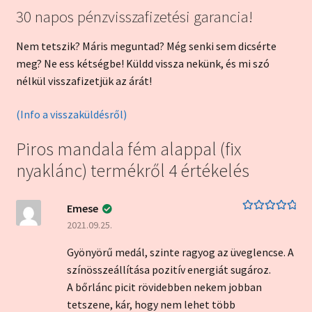
30 napos pénzvisszafizetési garancia!
Nem tetszik? Máris meguntad? Még senki sem dicsérte
meg? Ne ess kétségbe! Küldd vissza nekünk, és mi szó
nélkül visszafizetjük az árát!
(Info a visszaküldésről)
Piros mandala fém alappal (fix
nyaklánc)
termékről 4 értékelés
Emese
Értékelés:
5
/
2021.09.25.
5
Gyönyörű medál, szinte ragyog az üveglencse. A
színösszeállítása pozitív energiát sugároz.
A bőrlánc picit rövidebben nekem jobban
tetszene, kár, hogy nem lehet több