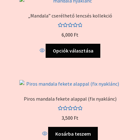
„Mandala” cserélhető lencsés kollekció
Értékelés:
6,000
Ft
4.96
/ 5
Ennek
Opciók választása
a
terméknek
több
variációja
van.
A
Piros mandala fekete alappal (fix nyaklánc)
változatok
a
Értékelés:
termékoldalon
3,500
Ft
5.00
/ 5
választhatók
ki
Kosárba teszem