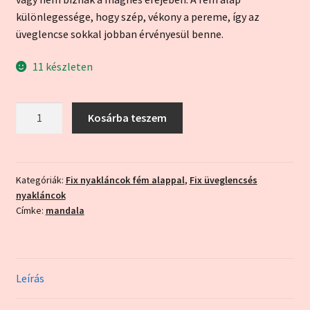
különlegessége, hogy szép, vékony a pereme, így az
üveglencse sokkal jobban érvényesül benne.
11 készleten
Piros
Kosárba teszem
mandala
fém
alappal
(fix
Kategóriák:
Fix nyakláncok fém alappal
,
Fix üveglencsés
nyakláncok
nyaklánc)
Címke:
mandala
mennyiség
Leírás