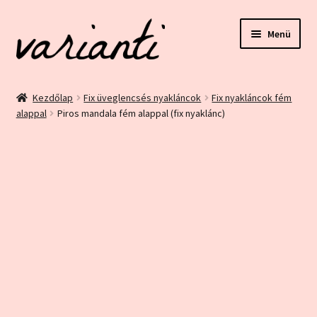
Ugrás
Kilépés
Menü
a
a
navigációhoz
tartalomba
Kezdőlap
Kezdőlap
Fix üveglencsés nyakláncok
Fix nyakláncok fém
alappal
Piros mandala fém alappal (fix nyaklánc)
ÁSZF és Adatvédelem
Blog
Bolt
Ez egy minta oldal
Fiókom
Home