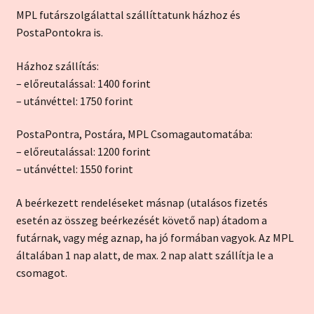
MPL futárszolgálattal szállíttatunk házhoz és
PostaPontokra is.
Házhoz szállítás:
– előreutalással: 1400 forint
– utánvéttel: 1750 forint
PostaPontra, Postára, MPL Csomagautomatába:
– előreutalással: 1200 forint
– utánvéttel: 1550 forint
A beérkezett rendeléseket másnap (utalásos fizetés
esetén az összeg beérkezését követő nap) átadom a
futárnak, vagy még aznap, ha jó formában vagyok. Az MPL
általában 1 nap alatt, de max. 2 nap alatt szállítja le a
csomagot.