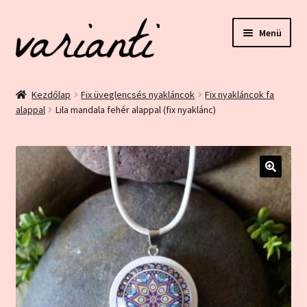
Ugrás
Kilépés
Menü
a
a
navigációhoz
tartalomba
Kezdőlap
Kezdőlap
Fix üveglencsés nyakláncok
Fix nyakláncok fa
alappal
Lila mandala fehér alappal (fix nyaklánc)
ÁSZF és Adatvédelem
Blog
Bolt
🔍
Ez egy minta oldal
Fiókom
Home