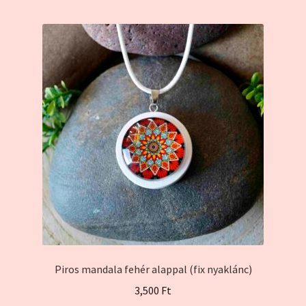
több
variációja
van.
A
változatok
a
termékoldalon
választhatók
ki
Piros mandala fehér alappal (fix nyaklánc)
3,500
Ft