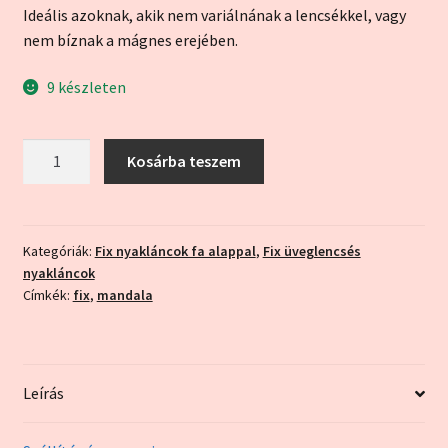
Ideális azoknak, akik nem variálnának a lencsékkel, vagy
nem bíznak a mágnes erejében.
9 készleten
Lila
Kosárba teszem
mandala
fehér
alappal
(fix
Kategóriák:
Fix nyakláncok fa alappal
,
Fix üveglencsés
nyakláncok
nyaklánc)
Címkék:
fix
,
mandala
mennyiség
Leírás