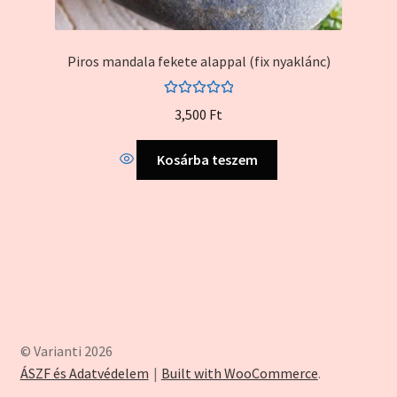
Piros mandala fekete alappal (fix nyaklánc)
Értékelés:
3,500
Ft
5.00
/ 5
Kosárba teszem
© Varianti 2026
ÁSZF és Adatvédelem
Built with WooCommerce
.