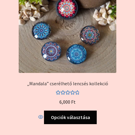
„Mandala” cserélhető lencsés kollekció
Értékelés:
6,000
Ft
4.96
/ 5
Ennek
Opciók választása
a
terméknek