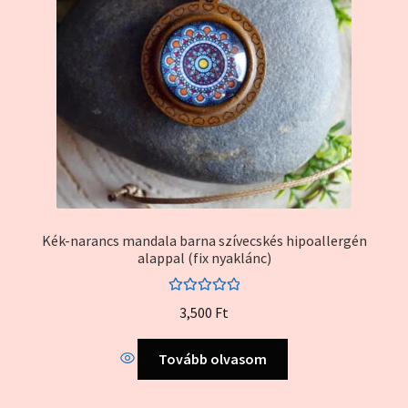
Kék-narancs mandala barna szívecskés hipoallergén
alappal (fix nyaklánc)
Értékelés:
3,500
Ft
5.00
/ 5
Tovább olvasom