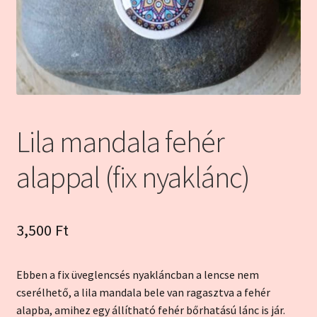
Kapcsolat
Kosár
My account
Lila mandala fehér
Pénztár
alappal (fix nyaklánc)
Szállítás és garancia
3,500
Ft
Ebben a fix üveglencsés nyakláncban a lencse nem
cserélhető, a lila mandala bele van ragasztva a fehér
alapba, amihez egy állítható fehér bőrhatású lánc is jár.